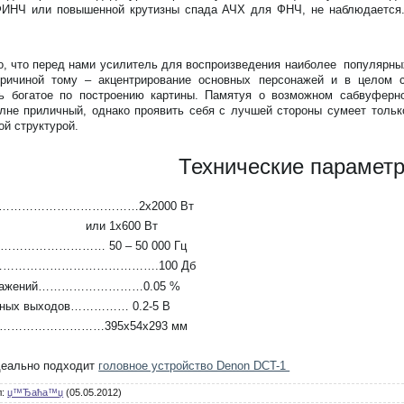
ФИНЧ или повышенной крутизны спада АЧХ для ФНЧ, не наблюдается.
, что перед нами усилитель для воспроизведения наиболее популярны
чиной тому – акцентрирование основных персонажей и в целом сре
ь богатое по построению картины. Памятуя о возможном сабвуферн
лне приличный, однако проявить себя с лучшей стороны сумеет только
ой структурой.
Технические парамет
)………………………………2х2000 Вт
х600 Вт
………………………… 50 – 50 000 Гц
/шум…………………………………….100 Дб
 искажений………………………0.05 %
ейных выходов…………… 0.2-5 В
ы……………………………395х54х293 мм
деально подходит
головное устройство Denon DCT-1
л
:
џ™Ђaћa™џ
(05.05.2012)