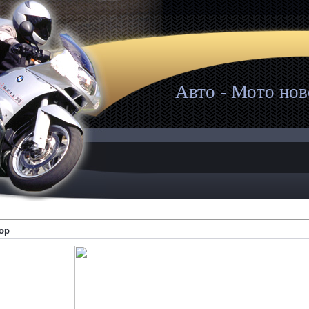
Авто - Мото нов
зор