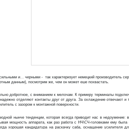
ильными и… черными - так характеризует немецкий производитель сер
ортным данным), посмотрим же, чем он может еше похвастать.
льно добротное, с вниманием к мелочам. К примеру терминалы подклю
й надежно отделяют контакты друг от друга. За охлаждение отвечают и
илитель с зазором к монтажной поверхности.
модной нынче тенденции, которая всегда приводит нас в недоумение: 
ывая мощность аппарата, как раз работа с НЧ\СЧ-головками ему была 
егда хорошая кандидатура на раскачку саба, оснащение усилителя для