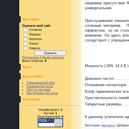
например присутствия 
универсальная.
Наш опрос
Прослушивание показало
сложным материям. При
Оцените мой сайт
Отлично
эффектное, но не стол
Хорошо
внимание. Он здесь впо
Неплохо
соседствует с упрощенн
Плохо
Ужасно
Результаты
|
Архив опросов
Всего ответов:
4
Мощность (
DIN
, 14,4
B
Tak.ru
или 1
Друзья сайта
Диапазон частот………
Официальный блог
Отношение сигнал
Сообщество uCoz
FAQ по системе
Коэф.гармонических
Инструкции для uCoz
Чувствительность лин
Статистика
Габаритные размер
Онлайн всего:
1
Гостей:
1
К данному усилителю и
Пользователей:
0
Категория
:
Автозвук
|
Добави