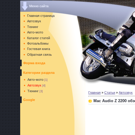
Меню сайта
Главная страница
Автозвук
Тюнинг
Авто-мото
Каталог статей
Фотоальбомы
Гостевая книга
Обратная связь
Форма входа
Категории раздела
Авто-мото
[1]
Автозвук
[4]
Тюнинг
[3]
Главная
»
Статьи
»
Автозвук
Google
Mac Audio Z 2200 об