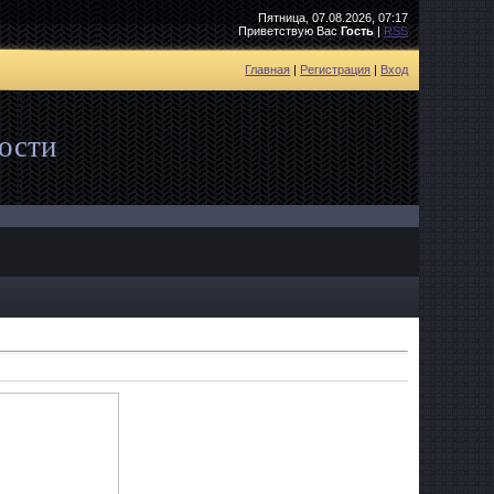
Пятница, 07.08.2026, 07:17
Приветствую Вас
Гость
|
RSS
Главная
|
Регистрация
|
Вход
ости